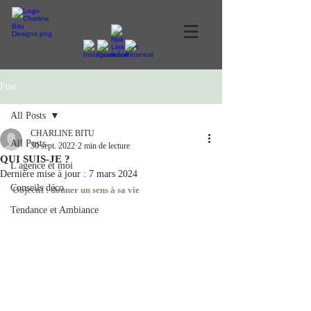
Post
All Posts
CHARLINE BITU
All Posts
30 sept. 2022
2 min de lecture
QUI SUIS-JE ?
L'agence et moi
Dernière mise à jour :
7 mars 2024
Conseils déco
Objectif : donner un sens à sa vie                        
Tendance et Ambiance