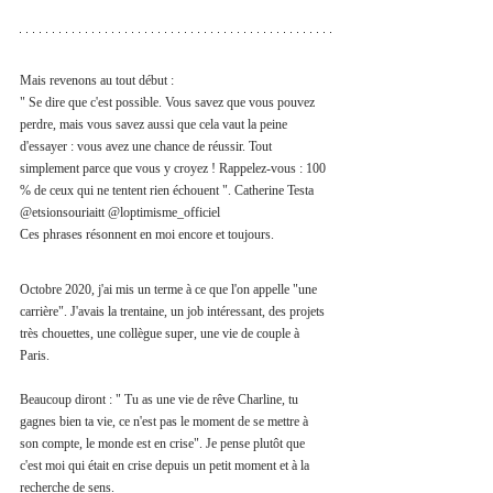
Mais revenons au tout début : 
" Se dire que c'est possible. Vous savez que vous pouvez 
perdre, mais vous savez aussi que cela vaut la peine 
d'essayer : vous avez une chance de réussir. Tout 
simplement parce que vous y croyez ! Rappelez-vous : 100 
% de ceux qui ne tentent rien échouent ". Catherine Testa 
@etsionsouriaitt @loptimisme_officiel
Ces phrases résonnent en moi encore et toujours. 
Octobre 2020, j'ai mis un terme à ce que l'on appelle "une 
carrière". J'avais la trentaine, un job intéressant, des projets 
très chouettes, une collègue super, une vie de couple à 
Paris. 
Beaucoup diront : " Tu as une vie de rêve Charline, tu 
gagnes bien ta vie, ce n'est pas le moment de se mettre à 
son compte, le monde est en crise". Je pense plutôt que 
c'est moi qui était en crise depuis un petit moment et à la 
recherche de sens. 