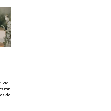
a vie
éer ma
mes deux
re...