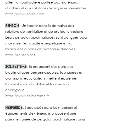
attention particulière portée aux matériaux 
durables et aux solutions d'énergie renouvelable.
https://www.soliso.com
RENSON
 : Un leader dans le domaine des 
solutions de ventilation et de protection solaire. 
Leurs pergolas bioclimatiques sont conçues pour 
maximiser l'efficacité énergétique et sont 
fabriquées à partir de matériaux durables.
https://renson.net
SOLISYSTEME
 : Ils proposent des pergolas 
bioclimatiques personnalisables, fabriquées en 
aluminium recyclable. Ils mettent également 
l'accent sur la durabilité et l'innovation 
écologique.
https://www.solisysteme.fr
HESPERIDE
 :
 Spécialisés dans les mobiliers et 
équipements d'extérieur, ils proposent une 
gamme variée de pergolas bioclimatiques ainsi 
qu'un service client dédié pour l'installation et 
l'entretien.