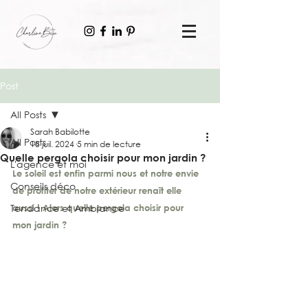
Post
All Posts
Sarah Babilotte
All Posts
18 juil. 2024
5 min de lecture
Quelle pergola choisir pour mon jardin ?
L'agence et moi
Le soleil est enfin parmi nous et notre envie 
Conseils déco
de profiter de notre extérieur renaît elle 
Tendance et Ambiance
aussi ! Alors quelle pergola choisir pour 
mon jardin ?