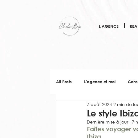
L'AGENCE
REA
All Posts
L'agence et moi
Cons
7 août 2023
2 min de le
Le style Ibi
Dernière mise à jour :
7 
Faîtes voyager vo
Ibiza.