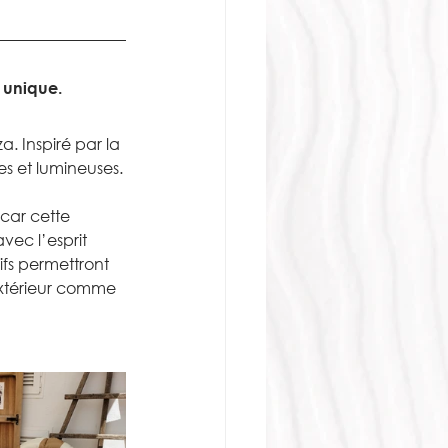
r unique.
. Inspiré par la 
es et lumineuses.
car cette 
ec l’esprit 
ifs permettront 
l’extérieur comme 