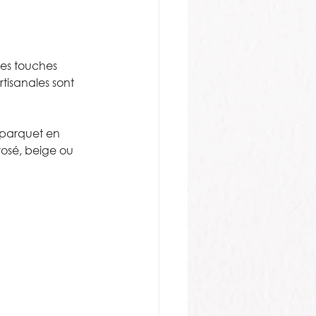
es touches 
tisanales sont 
 parquet en 
rosé, beige ou 