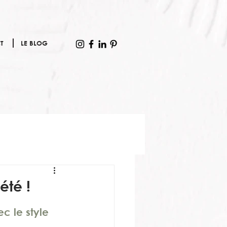
T
LE BLOG
été !
c le style 