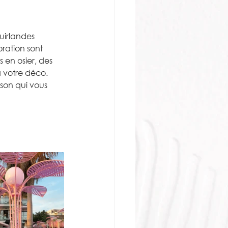
uirlandes 
ration sont 
 en osier, des 
à votre déco.
son qui vous 