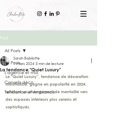
Post
All Posts
Sarah Babilotte
All Posts
7 mars 2024
3 min de lecture
La tendance "Quiet Luxury"
L'agence et moi
Le “Quiet Luxury”, tendance de décoration 
Conseils déco
minimaliste, gagne en popularité en 2024, 
Tendance et Ambiance
reflétant un changement de mentalité vers 
des espaces intérieurs plus sereins et 
sophistiqués.