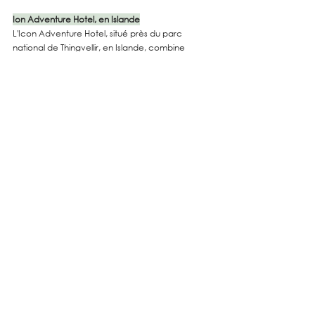
Ion Adventure Hotel, en Islande
L'Icon Adventure Hotel, situé près du parc 
national de Thingvellir, en Islande, combine 
design contemporain et respect de 
l'environnement. L'hôtel utilise l'énergie 
géothermique pour son chauffage et propose 
des produits de toilette écologiques.
www.ioniceland.is
Ett Hem, en Suède
Situé à Stockholm, Ett Hem est un hôtel boutique 
qui allie luxe et éco-responsabilité. L'approche 
durable inclut l'utilisation de produits biologiques 
et locaux pour les repas, le recyclage, et des 
initiatives pour réduire la consommation 
d'énergie et d'eau.
www.etthem.se
Ces hôtels sont un parfait exemple
 de 
l'engagement croissant de l'industrie hôtelière 
européenne 
en faveur de la durabilité,
 tout en 
offrant une expérience de séjour confortable et 