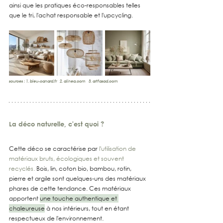
ainsi que les pratiques éco-responsables telles 
que le tri, l'achat responsable et l'upcycling.
sources : 1. 
bleu-canard.fr
   2. 
alinea.com
   3. 
artfasad.com
La déco naturelle, c'est quoi ?
Cette déco se caractérise par 
l'utilisation de 
matériaux bruts, écologiques et souvent 
recyclés. 
Bois, lin, coton bio, bambou, rotin, 
pierre et argile sont quelques-uns des matériaux 
phares de cette tendance. Ces matériaux 
apportent 
une touche authentique et 
chaleureuse
 à nos intérieurs, tout en étant 
respectueux de l'environnement.