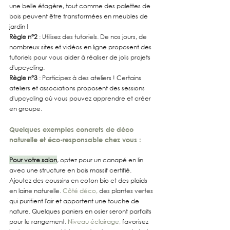
une belle étagère, tout comme des palettes de 
bois peuvent être transformées en meubles de 
jardin !
Règle n°2
 : Utilisez des tutoriels. De nos jours, de 
nombreux sites et vidéos en ligne proposent des 
tutoriels pour vous aider à réaliser de jolis projets 
d'upcycling.
Règle n°3
 : Participez à des ateliers ! Certains 
ateliers et associations proposent des sessions 
d'upcycling où vous pouvez apprendre et créer 
en groupe.
Quelques exemples concrets de déco 
naturelle et éco-responsable chez vous :
Pour votre salon
, optez pour un canapé en lin 
avec une structure en bois massif certifié. 
Ajoutez des coussins en coton bio et des plaids 
en laine naturelle. 
Côté déco,
 des plantes vertes 
qui purifient l'air et apportent une touche de 
nature. Quelques paniers en osier seront parfaits 
pour le rangement. 
Niveau éclairage,
 favorisez 