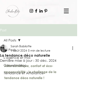
Post
All Posts
Sarah Babilotte
All Posts
1 août 2024
5 min de lecture
La tendance déco naturelle
L'agence et moi
Dernière mise à jour :
30 déc. 2024
Conseils déco
Allier esthétique, confort et éco-
responsabilité : le challenge de la 
Tendance et Ambiance
tendance déco naturelle !