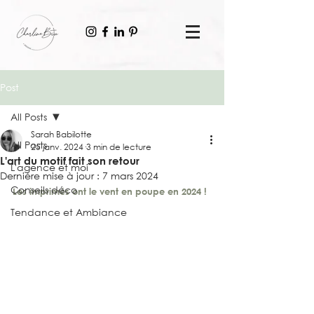
Post
All Posts
Sarah Babilotte
All Posts
25 janv. 2024
3 min de lecture
L'art du motif fait son retour
L'agence et moi
Dernière mise à jour :
7 mars 2024
Conseils déco
Les imprimés ont le vent en poupe en 2024 !
Tendance et Ambiance