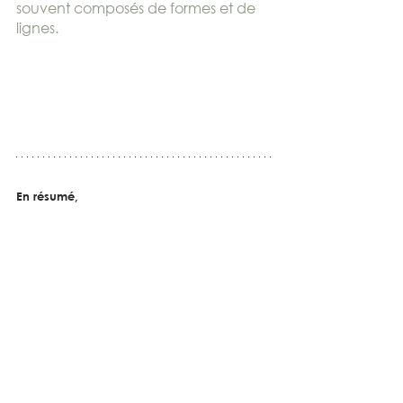
souvent composés de formes et de 
lignes.
En résumé,
En somme, 
les imprimés
 plaisent 
souvent parce qu'ils permettent de 
personnaliser un espace
, d'y 
apporter 
de la vie et de la diversité
, 
tout en créant 
des atmosphères 
uniques. 
Que l'on soit plutôt sobre ou 
plus extravagant
, tout le monde 
peut y trouver son bonheur et créer 
son propre idéal, 
les possibilités sont 