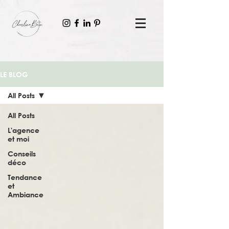
LE BLOG
All Posts
All Posts
L'agence
et moi
Conseils
déco
Tendance
et
Ambiance