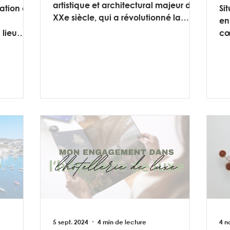
artistique et architectural majeur du
ation est
Si
XXe siècle, qui a révolutionné la
en
manière de concevoir les bâtiments.
 lieu
cœ
qu
dé
5 sept. 2024
4 min de lecture
4 n