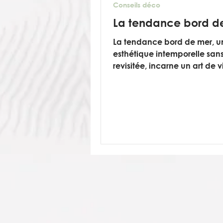
Conseils déco
La tendance bord d
La tendance bord de mer, u
esthétique intemporelle san
revisitée, incarne un art de v
empreint de quiétude et de 