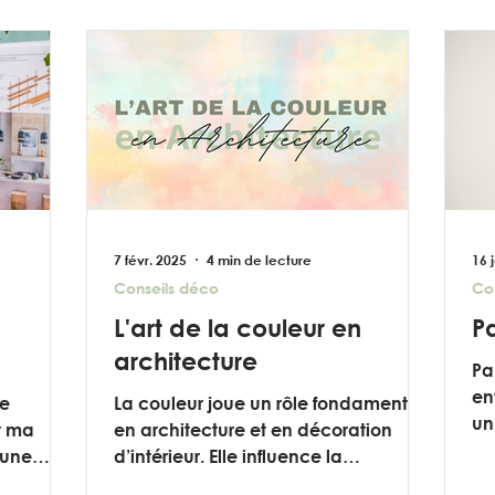
7 févr. 2025
4 min de lecture
16 
Conseils déco
Co
L'art de la couleur en
P
architecture
Pa
en
te
La couleur joue un rôle fondamental
un
st ma
en architecture et en décoration
dé
 une
d’intérieur. Elle influence la
mu
’espace
perception des volumes, la