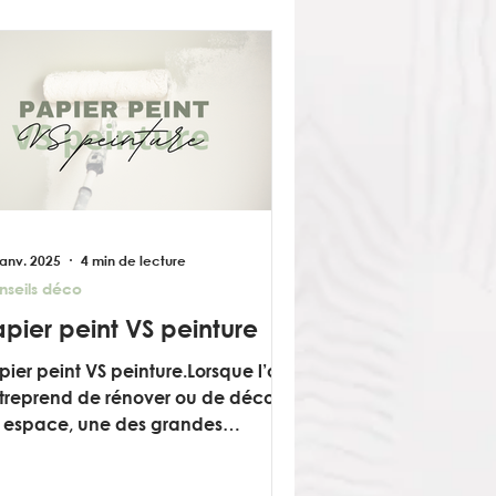
janv. 2025
4 min de lecture
nseils déco
apier peint VS peinture
pier peint VS peinture.Lorsque l’on
treprend de rénover ou de décorer
 espace, une des grandes
cisions à prendre concerne les
rs.