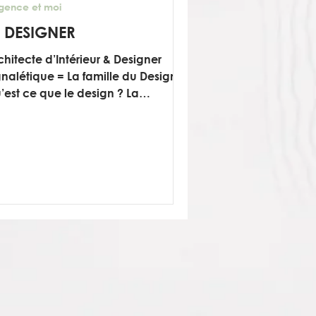
agence et moi
E DESIGNER
chitecte d’Intérieur & Designer
gnalétique = La famille du Designer
’est ce que le design ? La
ticularité du design est qu’il...