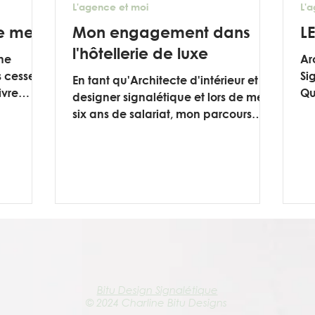
L'agence et moi
L'
e mer
Mon engagement dans
L
l'hôtellerie de luxe
ne
Ar
s cesse
Si
En tant qu'Architecte d'intérieur et
ivre
Qu
designer signalétique et lors de mes
naturel.
par
six ans de salariat, mon parcours
professionnel m'a conduite à...
Bitu Design Signalétique
© 2024 Charline Bitu Designs