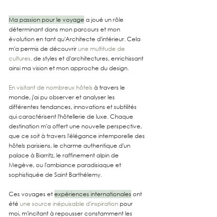
Ma passion pour le voyage
 a joué un rôle 
déterminant dans mon parcours et mon 
évolution en tant qu'Architecte d'intérieur. Cela 
m'a permis de découvrir 
une multitude de 
cultures,
 de styles et d'architectures, enrichissant 
ainsi ma vision et mon approche du design.
En visitant de nombreux hôtels
 à travers le 
monde, j'ai pu observer et analyser les 
différentes tendances, innovations et subtilités 
qui caractérisent l'hôtellerie de luxe. Chaque 
destination m'a offert une nouvelle perspective, 
que ce soit à travers l'élégance intemporelle des 
hôtels parisiens, le charme authentique d'un 
palace à Biarritz, le raffinement alpin de 
Megève, ou l'ambiance paradisiaque et 
sophistiquée de Saint Barthélemy.
Ces voyages et 
expériences internationales
 ont 
été 
une source inépuisable d'inspiration
 pour 
moi, m'incitant à repousser constamment les 