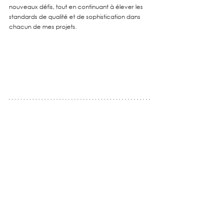
nouveaux défis, tout en continuant à élever les 
standards de qualité et de sophistication dans 
chacun de mes projets.
En résumé,
Mon engagement
 dans l'hôtellerie de luxe m'a 
appris l'importance du détail, de la précision et 
de la satisfaction client, qui est au coeur de 
toute notre entreprise. 
Ces valeurs,
 je les 
partage aujourd'hui à travers ma propre 
agence, Charline Bitu Designs, où je suis fière de 
pouvoir partager le résultats de toutes ces 
collaborations aussi enrichissantes 
qu'exigeantes. 