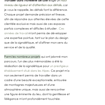
Travailler dans l'hôtellerie de luxe
 exige un 
haut 
niveau de rigueur et d'attention aux détails,
car 
je vous le rappelle, les détails font la différence. 
Chaque projet demande précision et finesse, 
afin de répondre aux attentes élevées de cette 
clientèle exclusive mais aussi de ces espaces 
parfois complexes et difficiles à étudier . 
Ces 
années de travail
 m'ont permis de développer 
une expertise pointue, tant sur le plan du design 
que de la signalétique, et d'affiner mon sens du 
service et de la qualité.
Parmi les nombreux projets
qui ont jalonné mon 
parcours, l'un des plus mémorables a été la 
réalisation de la signalétique pour 
un prestigieux 
établissement situé dans les Alpes.
 Ce projet m'a 
non seulement permis de travailler dans un 
cadre d'une beauté exceptionnelle, entourée 
de montagnes majestueuses et d'une 
atmosphère unique, mais aussi de rencontrer 
une figure éminente du lieu, dont la gentillesse et 
l'élégance m'ont profondément touchée.