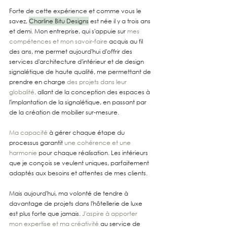
Forte de cette expérience et comme vous le 
savez, 
Charline Bitu Designs
 est née il y a trois ans 
et demi. Mon entreprise, qui s'appuie sur 
mes 
compétences et mon savoir-faire
 acquis au fil 
des ans, me permet aujourd'hui d'offrir des 
services d'architecture d'intérieur et de design 
signalétique de haute qualité, me permettant de 
prendre en charge 
des projets dans leur 
globalité,
 allant de la conception des espaces à 
l'implantation de la signalétique, en passant par 
de la création de mobilier sur-mesure.
Ma capacité
 à gérer chaque étape du 
processus garantit 
une cohérence et une 
harmonie
 pour chaque réalisation. Les intérieurs 
que je conçois se veulent uniques, parfaitement 
adaptés aux besoins et attentes de mes clients.
Mais aujourd'hui, ma volonté de tendre à 
davantage de projets dans l'hôtellerie de luxe 
est plus forte que jamais. 
J'aspire à apporter 
mon expertise et ma créativité
 au service de 