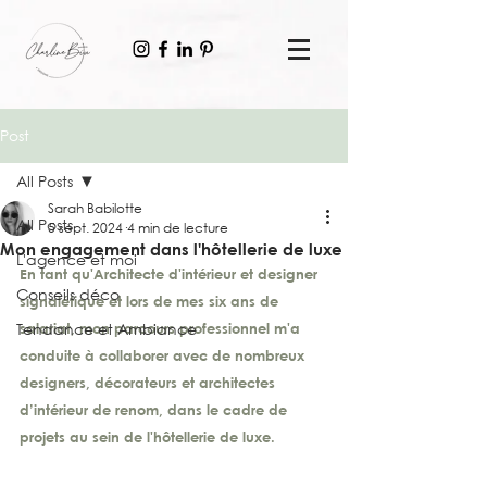
Post
All Posts
Sarah Babilotte
All Posts
5 sept. 2024
4 min de lecture
Mon engagement dans l'hôtellerie de luxe
L'agence et moi
En tant qu'Architecte d'intérieur et designer 
Conseils déco
signalétique et lors de mes six ans de 
Tendance et Ambiance
salariat, mon parcours professionnel m'a 
conduite à collaborer avec de nombreux 
designers, décorateurs et architectes 
d’intérieur de renom, dans le cadre de 
projets au sein de l'hôtellerie de luxe.