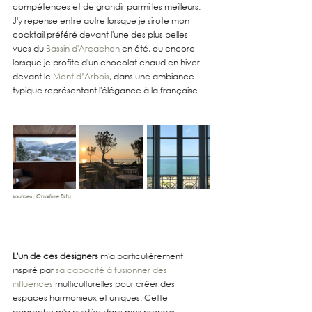
compétences et de grandir parmi les meilleurs. 
J'y repense entre autre lorsque je sirote mon 
cocktail préféré devant l'une des plus belles 
vues du 
Bassin d'Arcachon
 en été, ou encore 
lorsque je profite d'un chocolat chaud en hiver 
devant le 
Mont d’Arbois
, dans une ambiance 
typique représentant l'élégance à la française.
sources : Charline Bitu
L'un de ces designers
 m'a particulièrement 
inspiré par 
sa capacité à fusionner des 
influences
 multiculturelles pour créer des 
espaces harmonieux et uniques. Cette 
approche m'a guidée dans mes propres 