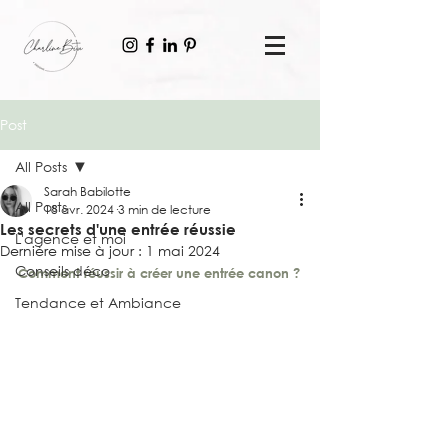
Post
All Posts
Sarah Babilotte
All Posts
18 avr. 2024
3 min de lecture
Les secrets d'une entrée réussie
L'agence et moi
Dernière mise à jour :
1 mai 2024
Conseils déco
Comment réussir à créer une entrée canon ?
Tendance et Ambiance