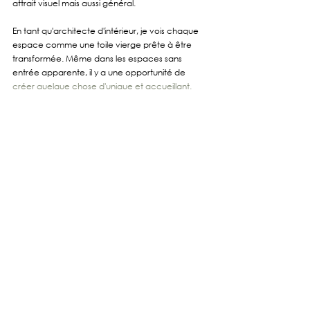
attrait visuel mais aussi général. 
En tant qu'architecte d'intérieur, je vois chaque 
espace comme une toile vierge prête à être 
transformée. Même dans les espaces sans 
entrée apparente, il y a une opportunité de 
créer quelque chose d'unique et accueillant. 
Avec 
un peu de créativité et de réflexion 
stratégique
, vous pouvez transformer n'importe 
quel coin en une entrée réussie qui laisse une 
impression mémorable...
sources : 1 : 
rhinov.fr
   2 : 
ateliergermain.com
   3 : 
plum-
living.com